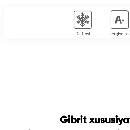
De frost
Energiya sin
Gibrit xususiya