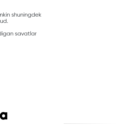
.
umkin shuningdek
jud.
adigan savatlar
qa