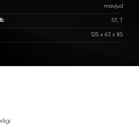
mavjud
i:
ST, T
125 x 63 x 85
ligi