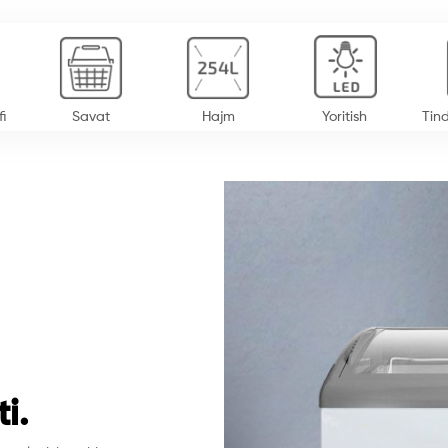
fi
Savat
Hajm
Yoritish
Tind
ti
.