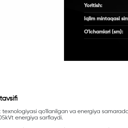
Yoritish:
Iqlim mintaqasi sinf
O'lchamlari (sm):
tavsifi
 texnologiyasi qo'llanilgan va energiya samarador
205kVt energiya sarflaydi.