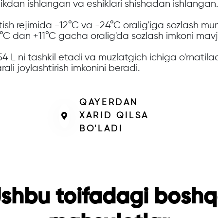
ikdan ishlangan va eshiklari shishadan ishlangan
tish rejimida -12°C va -24°C oralig'iga sozlash m
1°C dan +11°C gacha oralig'da sozlash imkoni mav
4 L ni tashkil etadi va muzlatgich ichiga o'rnatil
li joylashtirish imkonini beradi.
QAYERDAN
XARID QILSA
BO'LADI
shbu toifadagi bosh