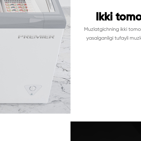
Ikki tom
Muzlatgichning ikki tomo
yasalganligi tufayli muz