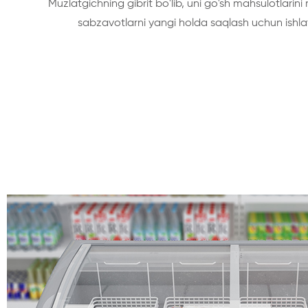
Muzlatgichning gibrit bo'lib, uni go'sh mahsulotlarin
sabzavotlarni yangi holda saqlash uchun ishla