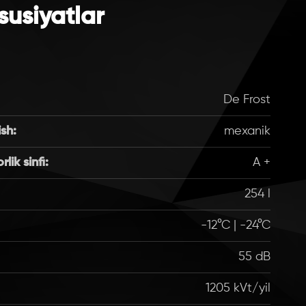
susiyatlar
De Frost
sh:
mexanik
ik sinfi:
A +
254 l
-12°C | -24°C
55 dB
1205 kVt/yil