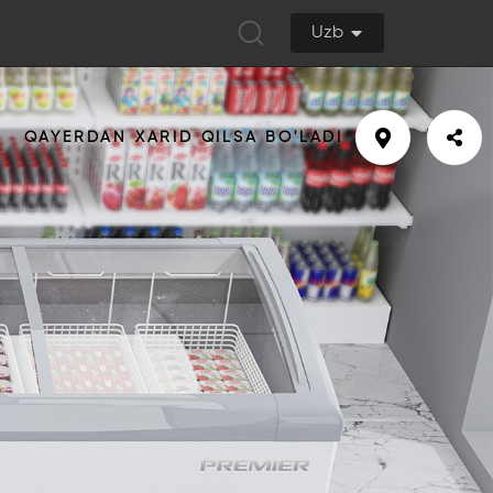
Uzb
QAYERDAN XARID QILSA BO'LADI