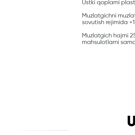
Ustki qoplami plast
Muzlatgichni muzla
sovutish rejimida +
Muzlatgich hajmi 25
mahsulotlarni samara
U