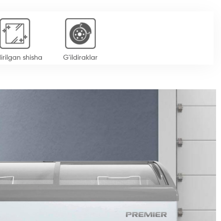
irilgan shisha
G'ildiraklar