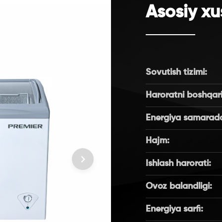
Asosiy xu
Sovutish tizimi:
Haroratni boshqari
Energiya samaradorl
Hajm:
Ishlash harorati:
Ovoz balandligi:
Energiya sarfi: