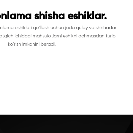
onlama shisha eshiklar.
nlama eshiklari qo'llash uchun juda qulay va shishadan
latgich ichidagi mahsulotlarni eshikni ochmasdan turib
ko'rish imkonini beradi.