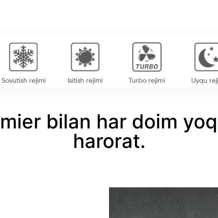
Sovutish rejimi
Isitish rejimi
Turbo rejimi
Uyqu rej
mier bilan har doim yoq
harorat.