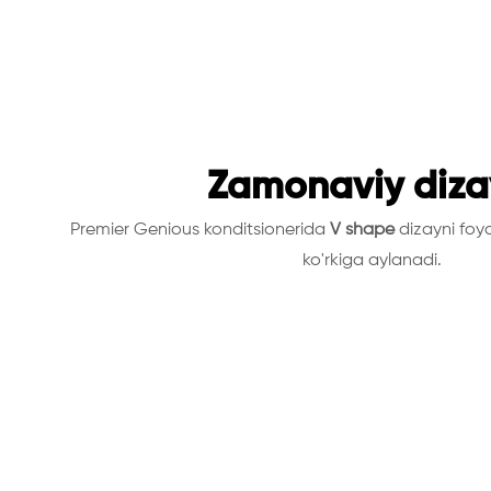
Zamonaviy diza
Premier Genious konditsionerida
V shape
dizayni foyd
ko'rkiga aylanadi.