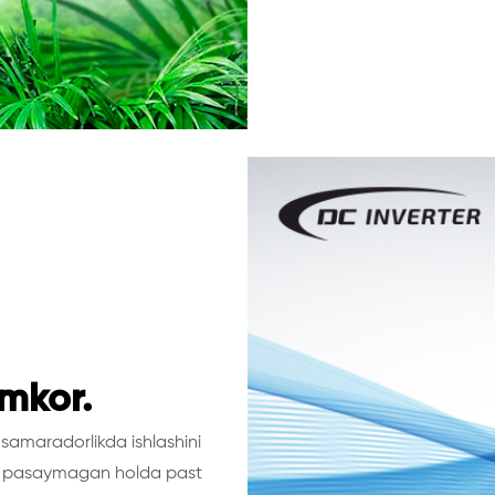
amkor.
samaradorlikda ishlashini
yat pasaymagan holda past