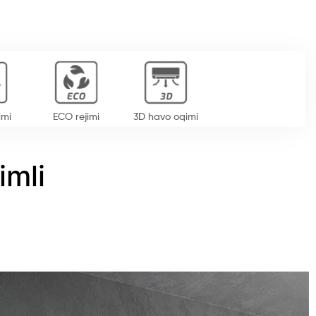
imi
ECO rejimi
3D havo oqimi
imli