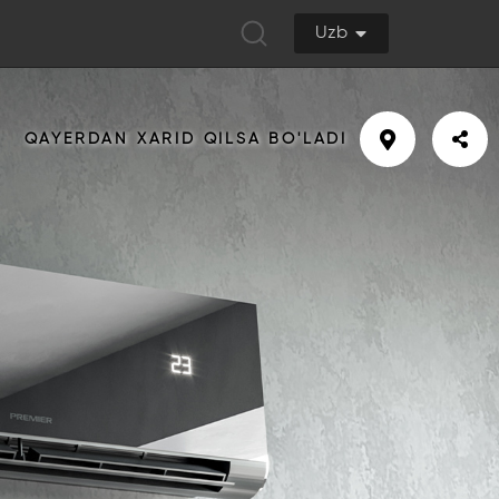
Uzb
QAYERDAN XARID QILSA BO'LADI