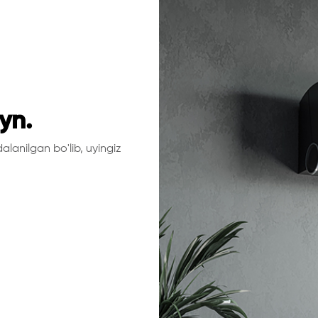
yn.
alanilgan bo'lib, uyingiz