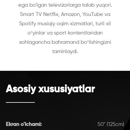
ega bo’lgan televizorlarga talab yuqori.
Smart TV Netflix, Amazon, YouTube va
Spotify musiqiy oqim xizmatlari, turli xil
oʻyinlar va sport kontentlaridan
xohlagancha bahramand boʻlishingizni
taminlaydi.
Asosiy xususiyatlar
Ekran o'lchami:
50'' (125cm)