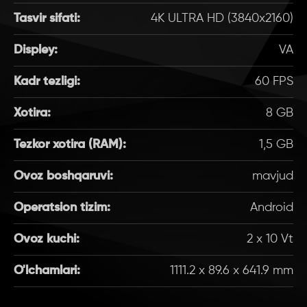
Tasvir sifati:
4K ULTRA HD (3840x2160)
Displey:
VA
Kadr tezligi:
60 FPS
Xotira:
8 GB
Tezkor xotira (RAM):
1,5 GB
Ovoz boshqaruvi:
mavjud
Operatsion tizim:
Android
Ovoz kuchi:
2 x 10 Vt
O'lchamlari:
1111.2 x 89.6 x 641.9 mm