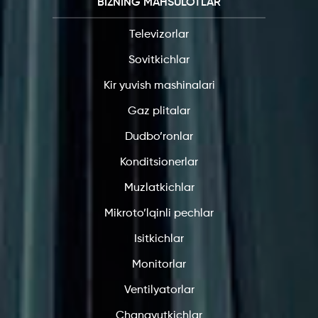
BIZNING MAHSULOTLAR
Televizorlar
Sovitkichlar
Kir yuvish mashinalari
Gaz plitalar
Dudbo’ronlar
Konditsionerlar
Muzlatkichlar
Mikroto’lqinli pechlar
Isitkichlar
Monitorlar
Ventilyatorlar
Changyutkichlar