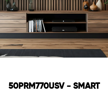
50PRM770USV - SMART