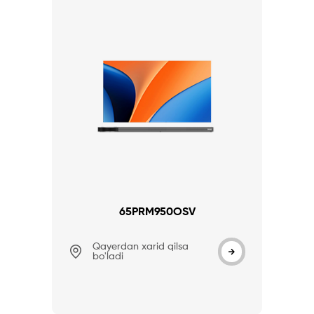
65PRM950OSV
Qayerdan xarid qilsa
bo'ladi